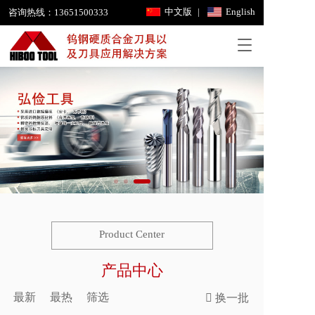
中文版
|
English
咨询热线：
13651500333
T
o
g
g
l
e
n
a
v
i
g
a
t
i
Product Center
o
n
产品中心
最新
最热
筛选
换一批