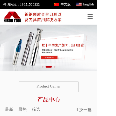
中文版
|
English
咨询热线：
13651500333
T
o
g
g
l
e
n
a
v
i
g
a
t
i
Product Center
o
n
产品中心
最新
最热
筛选
换一批